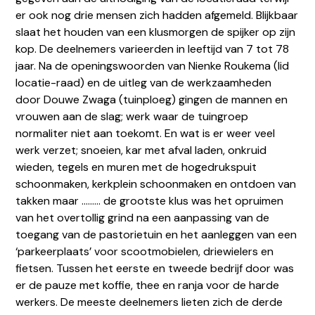
er ook nog drie mensen zich hadden afgemeld. Blijkbaar
slaat het houden van een klusmorgen de spijker op zijn
kop. De deelnemers varieerden in leeftijd van 7 tot 78
jaar. Na de openingswoorden van Nienke Roukema (lid
locatie-raad) en de uitleg van de werkzaamheden
door Douwe Zwaga (tuinploeg) gingen de mannen en
vrouwen aan de slag; werk waar de tuingroep
normaliter niet aan toekomt. En wat is er weer veel
werk verzet; snoeien, kar met afval laden, onkruid
wieden, tegels en muren met de hogedrukspuit
schoonmaken, kerkplein schoonmaken en ontdoen van
takken maar ……… de grootste klus was het opruimen
van het overtollig grind na een aanpassing van de
toegang van de pastorietuin en het aanleggen van een
locatiejoure@dechristoffel.nl
‘parkeerplaats’ voor scootmobielen, driewielers en
fietsen. Tussen het eerste en tweede bedrijf door was
er de pauze met koffie, thee en ranja voor de harde
werkers. De meeste deelnemers lieten zich de derde