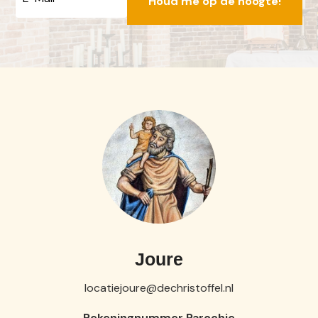
mailadres
Joure
locatiejoure@dechristoffel.nl
Rekeningnummer Parochie