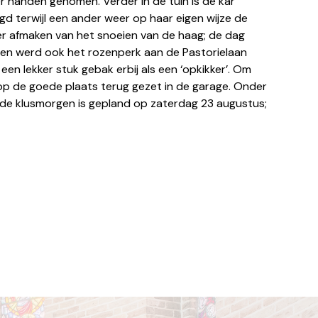
er handen genomen. Verder in de tuin is de kar
d terwijl een ander weer op haar eigen wijze de
er afmaken van het snoeien van de haag; de dag
en werd ook het rozenperk aan de Pastorielaan
n lekker stuk gebak erbij als een ‘opkikker’. Om
op de goede plaats terug gezet in de garage. Onder
nde klusmorgen is gepland op zaterdag 23 augustus;