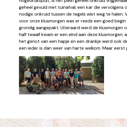
hogedrukspuit, is het plein geheel onkruid vrijgemaa
geheel gevuld met tuinafval; een kar die vervolgen
nodige onkruid tussen de tegels wist weg te halen.
voor onze klusmorgen was er reeds een goed begin
grondig aangepakt. Uiteraard werd de klusmorgen on
half twaalf kwam er een eind aan deze klusmorgen;
het genot van een hapje en een drankje werd ook d
een ieder is dan weer van harte welkom. Maar eerst g