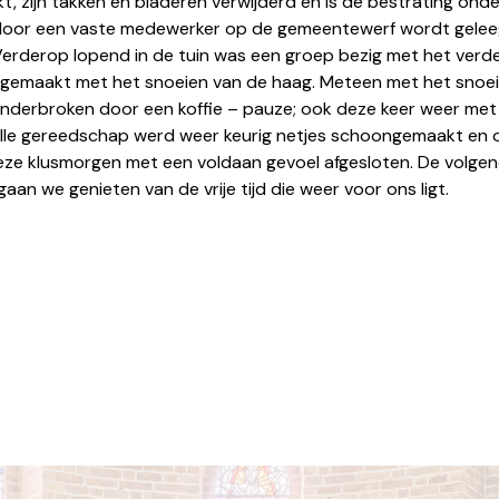
kt, zijn takken en bladeren verwijderd en is de bestrating ond
s door een vaste medewerker op de gemeentewerf wordt geleeg
 Verderop lopend in de tuin was een groep bezig met het verd
locatiejoure@dechristoffel.nl
 gemaakt met het snoeien van de haag. Meteen met het snoei
derbroken door een koffie – pauze; ook deze keer weer met ee
 alle gereedschap werd weer keurig netjes schoongemaakt en 
eze klusmorgen met een voldaan gevoel afgesloten. De volge
aan we genieten van de vrije tijd die weer voor ons ligt.