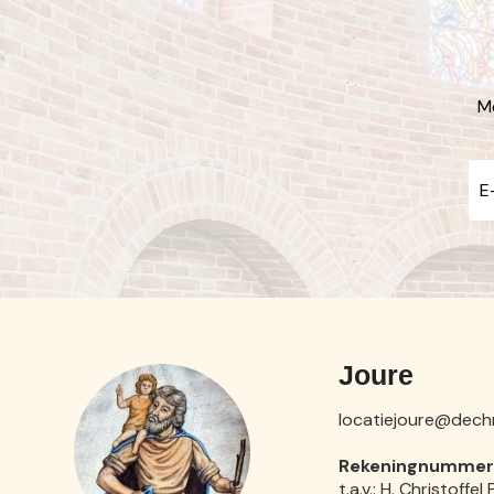
Me
Joure
locatiejoure@dechri
Rekeningnummer 
t.a.v.: H. Christoffe