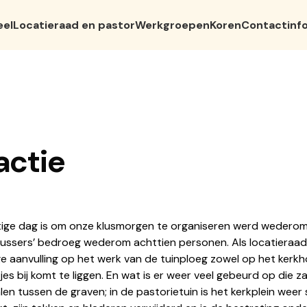
eel
Locatieraad en pastor
Werkgroepen
Koren
Contactinf
actie
stige dag is om onze klusmorgen te organiseren werd wedero
klussers’ bedroeg wederom achttien personen. Als locatieraad
e aanvulling op het werk van de tuinploeg zowel op het kerkhof 
es bij komt te liggen. En wat is er weer veel gebeurd op die z
en tussen de graven; in de pastorietuin is het kerkplein we