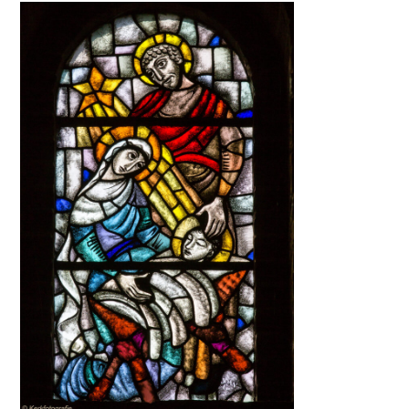
locatiejoure@dechristoffel.nl